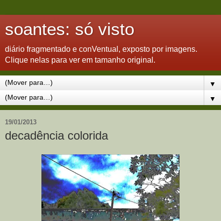
soantes: só visto
diário fragmentado e conVentual, exposto por imagens.
Clique nelas para ver em tamanho original.
▼
▼
19/01/2013
decadência colorida