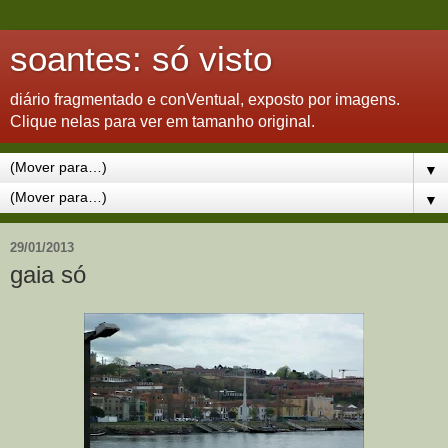
soantes: só visto
diário fragmentado e conVentual, exposto por imagens.
Clique nelas para ver em tamanho original.
▼
▼
29/01/2013
gaia só