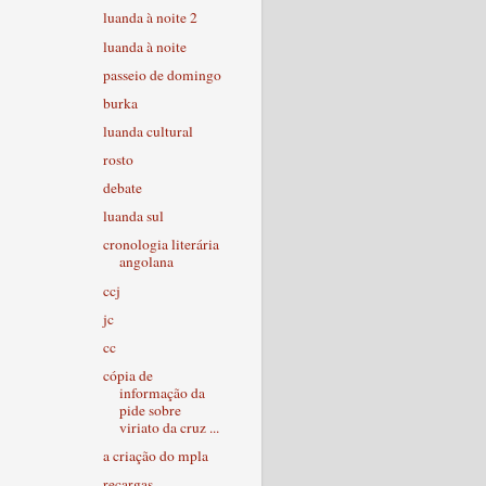
luanda à noite 2
luanda à noite
passeio de domingo
burka
luanda cultural
rosto
debate
luanda sul
cronologia literária
angolana
ccj
jc
cc
cópia de
informação da
pide sobre
viriato da cruz ...
a criação do mpla
recargas