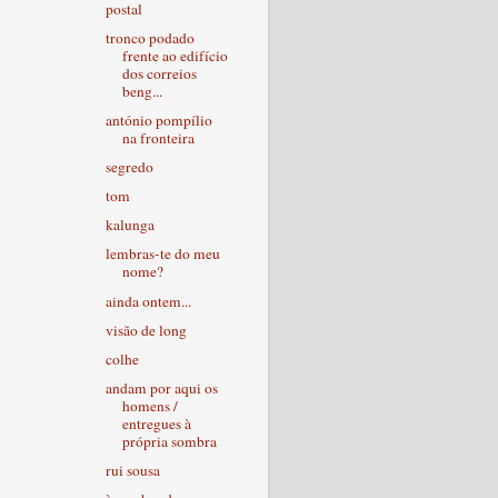
postal
tronco podado
frente ao edifício
dos correios
beng...
antónio pompílio
na fronteira
segredo
tom
kalunga
lembras-te do meu
nome?
ainda ontem...
visão de long
colhe
andam por aqui os
homens /
entregues à
própria sombra
rui sousa