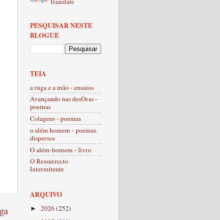
Translate
PESQUISAR NESTE
BLOGUE
TEIA
a ruga e a mão - ensaios
Avançando nas desOras -
poemas
Colagens - poemas
o além homem - poemas
dispersos
O além-homem - livro
O Ressurrecto
Intermitente
ARQUIVO
2026
(252)
ga
►