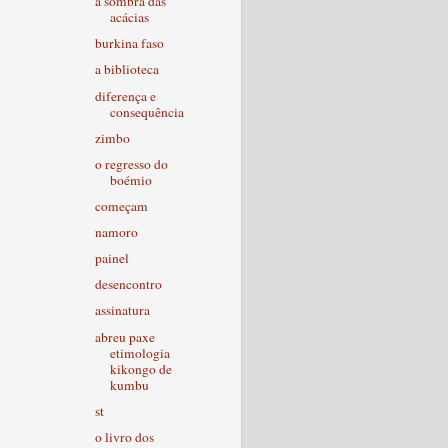
à sombra das
acácias
burkina faso
a biblioteca
diferença e
consequência
zimbo
o regresso do
boémio
começam
namoro
painel
desencontro
assinatura
abreu paxe
etimologia
kikongo de
kumbu
st
o livro dos