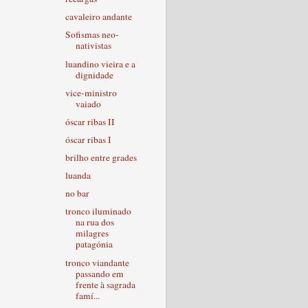
cavaleiro andante
Sofismas neo-
nativistas
luandino vieira e a
dignidade
vice-ministro
vaiado
óscar ribas II
óscar ribas I
brilho entre grades
luanda
no bar
tronco iluminado
na rua dos
milagres
patagónia
tronco viandante
passando em
frente à sagrada
famí...