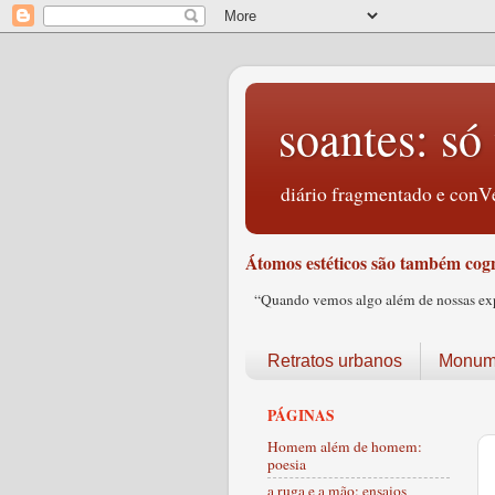
soantes: só 
diário fragmentado e conVe
Átomos estéticos são também cogn
“Quando vemos algo além de nossas expec
Retratos urbanos
Monume
PÁGINAS
Homem além de homem:
poesia
a ruga e a mão: ensaios