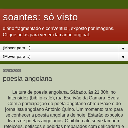
soantes: só visto
diário fragmentado e conVentual, exposto por imagens.
Clique nelas para ver em tamanho original.
▼
▼
03/03/2009
poesia angolana
Leitura de poesia angolana, Sábado, às 21:30h, no
Intensidez (biblio-café), rua Escrivão da Câmara, Évora.
Com a participação do poeta angolano Abreu Paxe e do
jornalista angolano António Quino. Um momento raro para
se conhecer a poesia angolana de hoje. Estarão expostos
livros de poetas angolanos. O biblio-café serve também
refeições, petiscos e bebidas preparados com delicadeza e