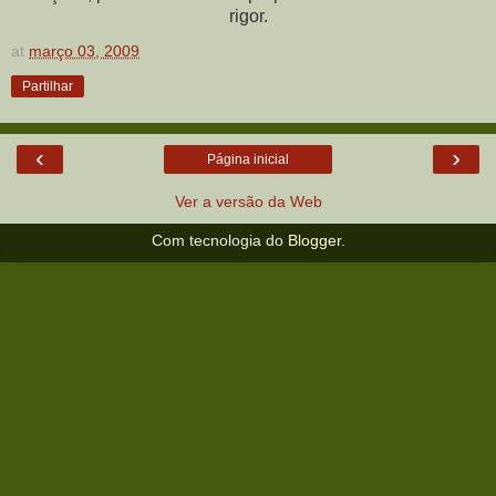
rigor.
at
março 03, 2009
Partilhar
‹
›
Página inicial
Ver a versão da Web
Com tecnologia do
Blogger
.