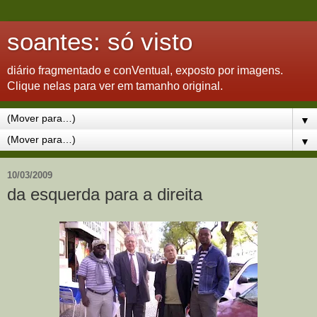
soantes: só visto
diário fragmentado e conVentual, exposto por imagens.
Clique nelas para ver em tamanho original.
▼
▼
10/03/2009
da esquerda para a direita