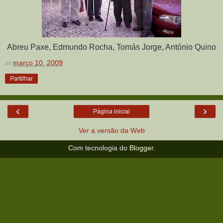
Abreu Paxe, Edmundo Rocha, Tomás Jorge, António Quino
at
março 10, 2009
Partilhar
‹
›
Página inicial
Ver a versão da Web
Com tecnologia do
Blogger
.