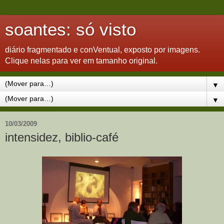
soantes: só visto
diário fragmentado e conVentual, exposto por imagens.
Clique nelas para ver em tamanho original.
▼
▼
10/03/2009
intensidez, biblio-café