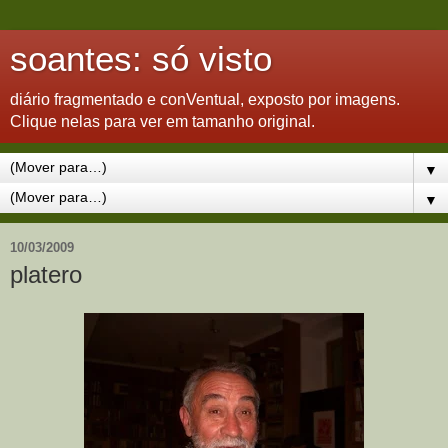
soantes: só visto
diário fragmentado e conVentual, exposto por imagens.
Clique nelas para ver em tamanho original.
▼
▼
10/03/2009
platero