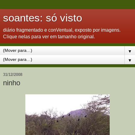
soantes: só visto
diário fragmentado e conVentual, exposto por imagens.
Clique nelas para ver em tamanho original.
▼
▼
31/12/2008
ninho