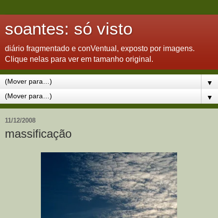
soantes: só visto
diário fragmentado e conVentual, exposto por imagens.
Clique nelas para ver em tamanho original.
▼
▼
11/12/2008
massificação