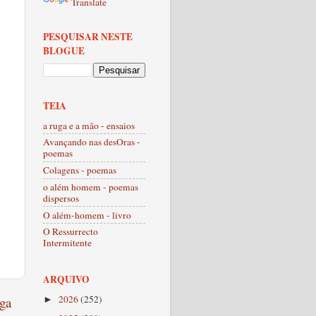
Translate
PESQUISAR NESTE
BLOGUE
TEIA
a ruga e a mão - ensaios
Avançando nas desOras -
poemas
Colagens - poemas
o além homem - poemas
dispersos
O além-homem - livro
O Ressurrecto
Intermitente
ARQUIVO
2026
(252)
ga
►