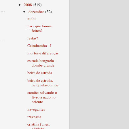
2008
(519)
▼
dezembro
(52)
▼
ninho
para que fomos
feitos?
festas?
Caimbambo - I
mortos e diferenças
estrada benguela -
dombe grande
beira de estrada
beira de estrada,
benguela-dombe
camões salvando o
livro a nado no
oriente
navegantes
travessia
cristina funes,
córdoba,