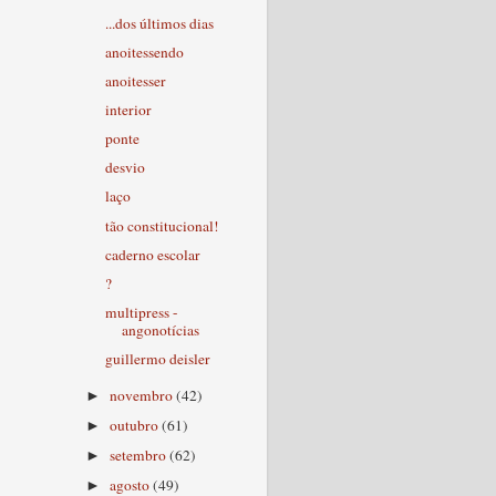
...dos últimos dias
anoitessendo
anoitesser
interior
ponte
desvio
laço
tão constitucional!
caderno escolar
?
multipress -
angonotícias
guillermo deisler
novembro
(42)
►
outubro
(61)
►
setembro
(62)
►
agosto
(49)
►