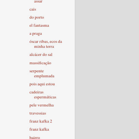
assar
cais
do porto
el fantasma
a praga
óscar ribas, ecos da
minha terra
alcácer do sal
massificação
serpente
emplumada
pois aqui estou
cadeiras
espermáticas
pele vermelha
travessias
franz kafka 2
franz kafka
bairro