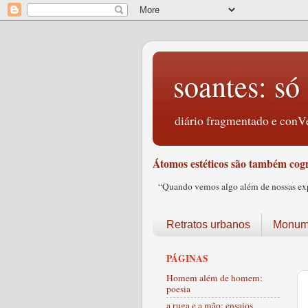
soantes: só 
diário fragmentado e conVe
Átomos estéticos são também cogn
“Quando vemos algo além de nossas expec
Retratos urbanos
Monume
PÁGINAS
Homem além de homem:
poesia
a ruga e a mão: ensaios