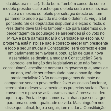
da ditadura militar). Tudo bem. Também concordo com o
modelo presidencial e acho que o eleito será o mesmo, mas
não é o mesmo ser eleito por sufrágio directo ou num
parlamento onde o partido maioritário detém 81 vírgula tal
por cento. Se os deputados disputam a eleição directa, o
Presidente deve fazê-lo também - até para sabermos que
percentagem da população se arrependeu já do voto no
MPLA e para darmos lugar à diversidade na escolha. O
problema está nisto: se não é correcto eleger um presidente
e logo a seguir mudar a Constituição, será correcto eleger
um parlamento sem avisar a população de que a nova
assembleia se destina a mudar a Constituição? Será
correcto, em função das legislativas (que não foram
constituintes), escolher e nomear um governo que, antes de
um ano, terá de ser reformulado para o novo figurino
presidencialista? Não nos esqueçamos do mote da
campanha: servir o povo melhor, fazer as coisas funcionar,
incrementar o desenvolvimento e os projectos sociais. Para
convencer o povo se asfaltaram as ruas à pressa, se deu
aquela aparência de que íamos caminhar a passos largos
para uma superior qualidade de vida. Mas ninguém nos
disse que, afinal, logo a seguir, iam mudar a Constituição