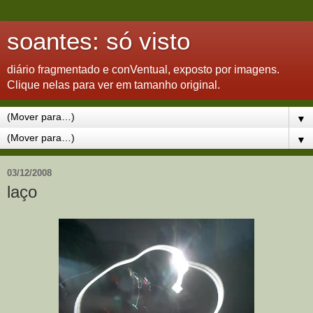
soantes: só visto
diário fragmentado e conVentual, exposto por imagens.
Clique nelas para ver em tamanho original.
▼
▼
03/12/2008
laço