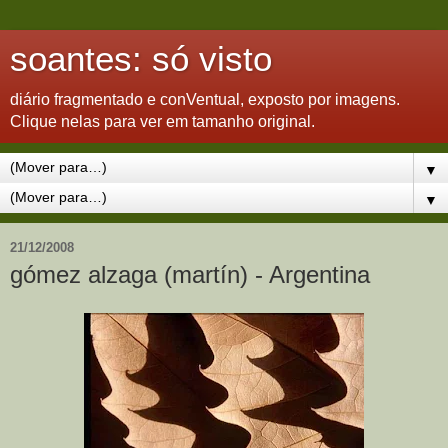
soantes: só visto
diário fragmentado e conVentual, exposto por imagens.
Clique nelas para ver em tamanho original.
▼
▼
21/12/2008
gómez alzaga (martín) - Argentina