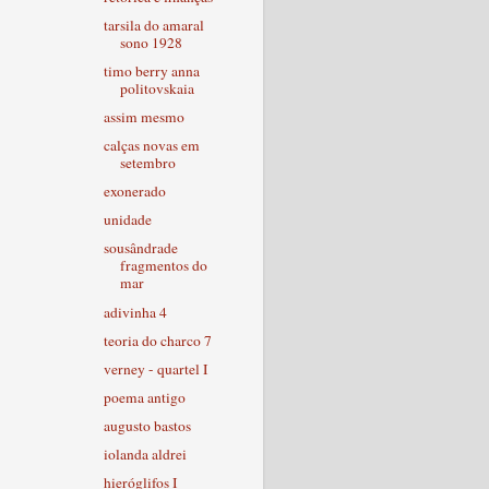
tarsila do amaral
sono 1928
timo berry anna
politovskaia
assim mesmo
calças novas em
setembro
exonerado
unidade
sousândrade
fragmentos do
mar
adivinha 4
teoria do charco 7
verney - quartel I
poema antigo
augusto bastos
iolanda aldrei
hieróglifos I