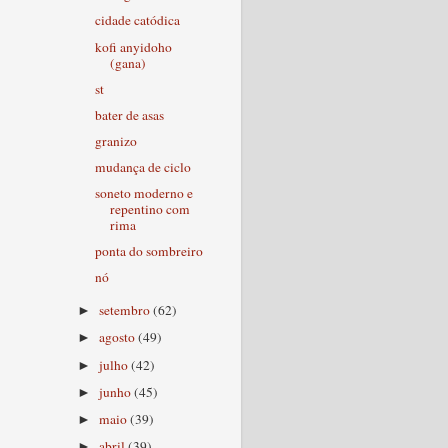
cidade catódica
kofi anyidoho
(gana)
st
bater de asas
granizo
mudança de ciclo
soneto moderno e
repentino com
rima
ponta do sombreiro
nó
setembro
(62)
►
agosto
(49)
►
julho
(42)
►
junho
(45)
►
maio
(39)
►
abril
(39)
►