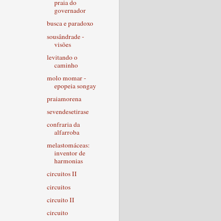
praia do
governador
busca e paradoxo
sousândrade -
visões
levitando o
caminho
molo momar -
epopeia songay
praiamorena
sevendesetirase
confraria da
alfarroba
melastomáceas:
inventor de
harmonias
circuitos II
circuitos
circuito II
circuito