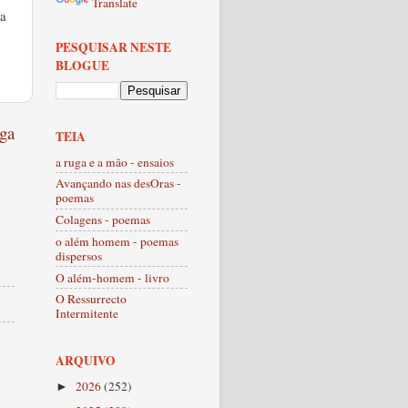
Translate
ua
PESQUISAR NESTE
BLOGUE
ga
TEIA
a ruga e a mão - ensaios
Avançando nas desOras -
poemas
Colagens - poemas
o além homem - poemas
dispersos
O além-homem - livro
O Ressurrecto
Intermitente
ARQUIVO
2026
(252)
►