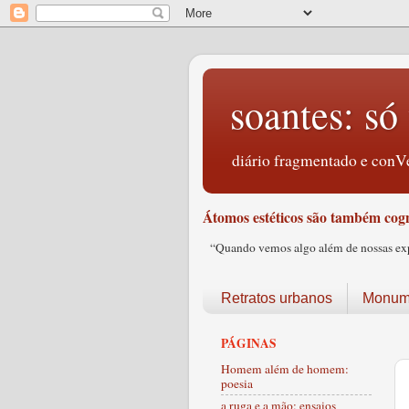
soantes: só 
diário fragmentado e conVe
Átomos estéticos são também cogn
“Quando vemos algo além de nossas expec
Retratos urbanos
Monume
PÁGINAS
Homem além de homem:
poesia
a ruga e a mão: ensaios