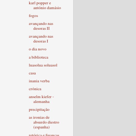
karl popper e
antónio damásio
fogos
avançando nas
desoras II
avançando nas
desoras I
o dia novo
a biblioteca
luasolua soluasol
casa
inania verba
crónica
anselm kiefer -
alemanha
precipitação
as ironias de
absurdo diestro
(espanha)
retórica e finanças