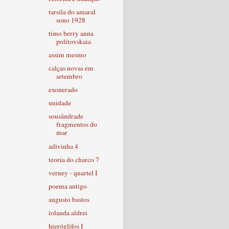
tarsila do amaral
sono 1928
timo berry anna
politovskaia
assim mesmo
calças novas em
setembro
exonerado
unidade
sousândrade
fragmentos do
mar
adivinha 4
teoria do charco 7
verney - quartel I
poema antigo
augusto bastos
iolanda aldrei
hieróglifos I