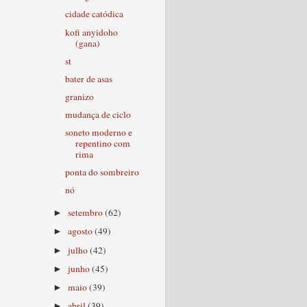
cidade catódica
kofi anyidoho
(gana)
st
bater de asas
granizo
mudança de ciclo
soneto moderno e
repentino com
rima
ponta do sombreiro
nó
setembro
(62)
►
agosto
(49)
►
julho
(42)
►
junho
(45)
►
maio
(39)
►
abril
(39)
►