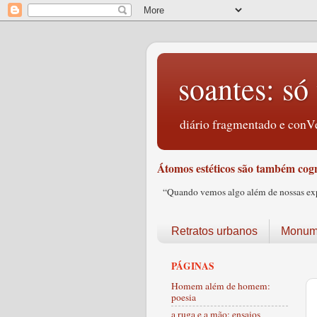
soantes: só 
diário fragmentado e conVe
Átomos estéticos são também cogn
“Quando vemos algo além de nossas expec
Retratos urbanos
Monume
PÁGINAS
Homem além de homem:
poesia
a ruga e a mão: ensaios