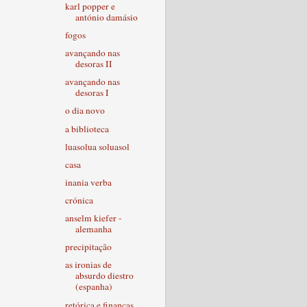
karl popper e
antónio damásio
fogos
avançando nas
desoras II
avançando nas
desoras I
o dia novo
a biblioteca
luasolua soluasol
casa
inania verba
crónica
anselm kiefer -
alemanha
precipitação
as ironias de
absurdo diestro
(espanha)
retórica e finanças