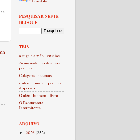
Translate
 as
PESQUISAR NESTE
BLOGUE
TEIA
ga
a ruga e a mão - ensaios
Avançando nas desOras -
poemas
Colagens - poemas
o além homem - poemas
dispersos
O além-homem - livro
O Ressurrecto
Intermitente
ARQUIVO
2026
(252)
►