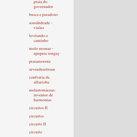
praia do
governador
busca e paradoxo
sousândrade -
visões
levitando o
caminho
molo momar -
epopeia songay
praiamorena
sevendesetirase
confraria da
alfarroba
melastomáceas:
inventor de
harmonias
circuitos II
circuitos
circuito II
circuito