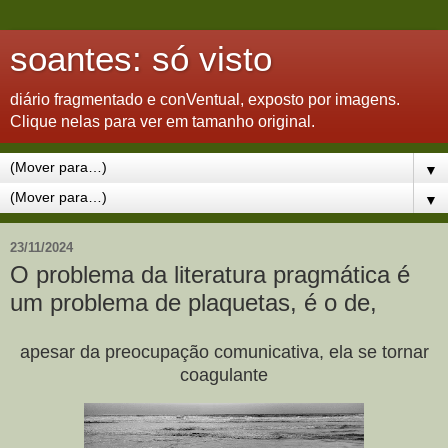
soantes: só visto
diário fragmentado e conVentual, exposto por imagens.
Clique nelas para ver em tamanho original.
▼
▼
23/11/2024
O problema da literatura pragmática é
um problema de plaquetas, é o de,
apesar da preocupação comunicativa, ela se tornar
coagulante