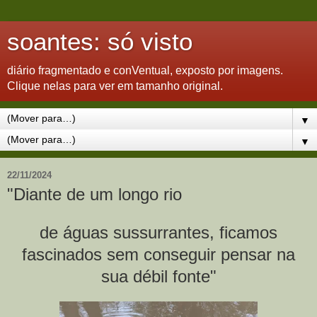
soantes: só visto
diário fragmentado e conVentual, exposto por imagens.
Clique nelas para ver em tamanho original.
▼
▼
22/11/2024
"Diante de um longo rio
de águas sussurrantes, ficamos
fascinados sem conseguir pensar na
sua débil fonte"