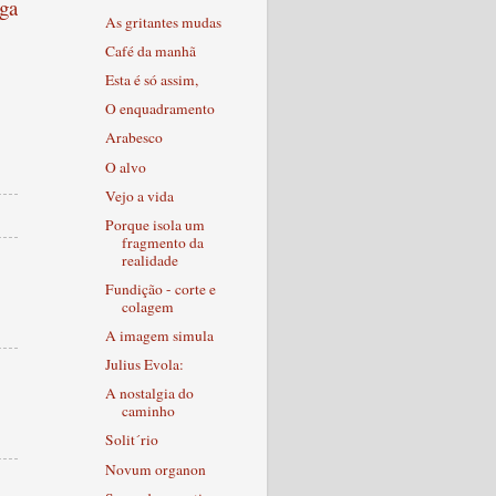
ga
As gritantes mudas
Café da manhã
Esta é só assim,
O enquadramento
Arabesco
O alvo
Vejo a vida
Porque isola um
fragmento da
realidade
Fundição - corte e
colagem
A imagem simula
Julius Evola:
A nostalgia do
caminho
Solit´rio
Novum organon