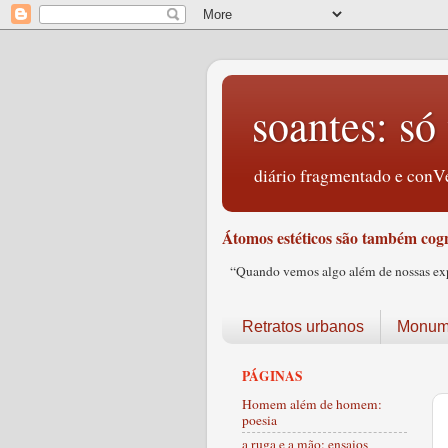
soantes: só 
diário fragmentado e conVe
Átomos estéticos são também cogn
“Quando vemos algo além de nossas expec
Retratos urbanos
Monume
PÁGINAS
Homem além de homem:
poesia
a ruga e a mão: ensaios