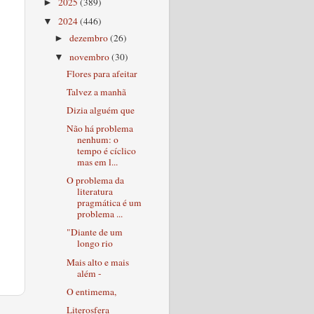
2025
(389)
►
2024
(446)
▼
dezembro
(26)
►
novembro
(30)
▼
Flores para afeitar
Talvez a manhã
Dizia alguém que
Não há problema
nenhum: o
tempo é cíclico
mas em l...
O problema da
literatura
pragmática é um
problema ...
"Diante de um
longo rio
Mais alto e mais
além -
O entimema,
Literosfera