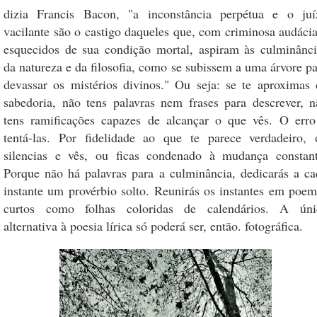
dizia Francis Bacon, "a inconstância perpétua e o juí
vacilante são o castigo daqueles que, com criminosa audácia
esquecidos de sua condição mortal, aspiram às culminânci
da natureza e da filosofia, como se subissem a uma árvore p
devassar os mistérios divinos." Ou seja: se te aproximas 
sabedoria, não tens palavras nem frases para descrever, n
tens ramificações capazes de alcançar o que vês. O erro
tentá-las. Por fidelidade ao que te parece verdadeiro, 
silencias e vês, ou ficas condenado à mudança constant
Porque não há palavras para a culminância, dedicarás a ca
instante um provérbio solto. Reunirás os instantes em poem
curtos como folhas coloridas de calendários. A úni
alternativa à poesia lírica só poderá ser, então. fotográfica.