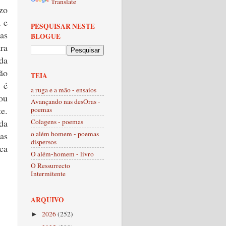
Translate
zo
 e
PESQUISAR NESTE
as
BLOGUE
ara
da
ão
TEIA
 é
a ruga e a mão - ensaios
ou
Avançando nas desOras -
e.
poemas
da
Colagens - poemas
o além homem - poemas
as
dispersos
ca
O além-homem - livro
O Ressurrecto
Intermitente
ARQUIVO
2026
(252)
►