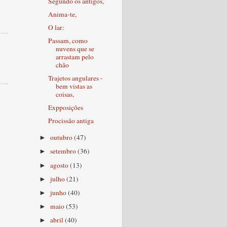
Segundo os antigos,
Anima-te,
O lar:
Passam, como
nuvens que se
arrastam pelo
chão
Trajetos angulares -
bem vistas as
coisas,
Expposições
Procissão antiga
outubro
(47)
►
setembro
(36)
►
agosto
(13)
►
julho
(21)
►
junho
(40)
►
maio
(53)
►
abril
(40)
►