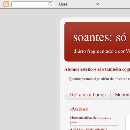
soantes: só 
diário fragmentado e conVe
Átomos estéticos são também cogn
“Quando vemos algo além de nossas expec
Retratos urbanos
Monume
PÁGINAS
Homem além de homem:
poesia
a ruga e a mão: ensaios