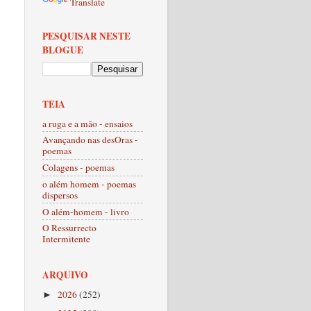
Translate
PESQUISAR NESTE
BLOGUE
TEIA
a ruga e a mão - ensaios
Avançando nas desOras -
poemas
Colagens - poemas
o além homem - poemas
dispersos
O além-homem - livro
O Ressurrecto
Intermitente
ARQUIVO
2026
(252)
►