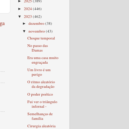
2025
(389)
►
2024
(446)
►
2023
(462)
▼
ga
dezembro
(38)
►
novembro
(43)
▼
Choque temporal
No passo das
Damas
Era uma casa muito
engraçada
Um livro é um
perigo
O ritmo aleatório
da degradação
O poder poético
Fui ver o triângulo
infernal -
Semelhanças de
família
Cirurgia aleatória