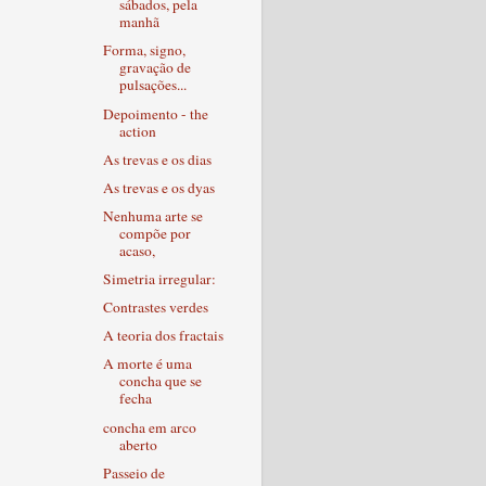
sábados, pela
manhã
Forma, signo,
gravação de
pulsações...
Depoimento - the
action
As trevas e os dias
As trevas e os dyas
Nenhuma arte se
compõe por
acaso,
Simetria irregular:
Contrastes verdes
A teoria dos fractais
A morte é uma
concha que se
fecha
concha em arco
aberto
Passeio de