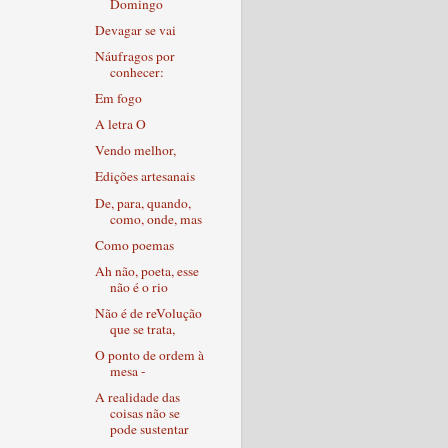
Domingo
Devagar se vai
Náufragos por
conhecer:
Em fogo
A letra O
Vendo melhor,
Edições artesanais
De, para, quando,
como, onde, mas
Como poemas
Ah não, poeta, esse
não é o rio
Não é de reVolução
que se trata,
O ponto de ordem à
mesa -
A realidade das
coisas não se
pode sustentar