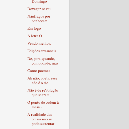
Domingo
Devagar se vai
Náufragos por
conhecer:
Em fogo
A letra O
Vendo melhor,
Edições artesanais
De, para, quando,
como, onde, mas
Como poemas
Ah não, poeta, esse
não é o rio
Não é de reVolução
que se trata,
O ponto de ordem à
mesa -
A realidade das
coisas não se
pode sustentar