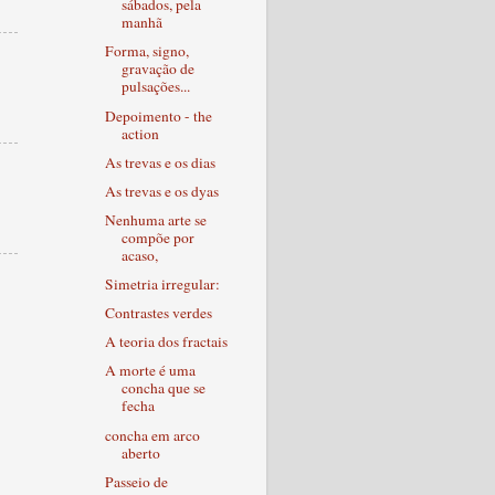
sábados, pela
manhã
Forma, signo,
gravação de
pulsações...
Depoimento - the
action
As trevas e os dias
As trevas e os dyas
Nenhuma arte se
compõe por
acaso,
Simetria irregular:
Contrastes verdes
A teoria dos fractais
A morte é uma
concha que se
fecha
concha em arco
aberto
Passeio de