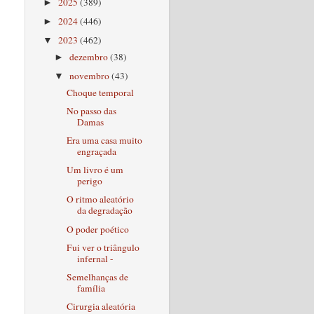
2025
(389)
►
2024
(446)
►
2023
(462)
▼
dezembro
(38)
►
novembro
(43)
▼
Choque temporal
No passo das
Damas
Era uma casa muito
engraçada
Um livro é um
perigo
O ritmo aleatório
da degradação
O poder poético
Fui ver o triângulo
infernal -
Semelhanças de
família
Cirurgia aleatória