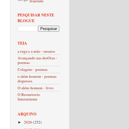
Translate
PESQUISAR NESTE
BLOGUE
TEIA
a ruga e a mão - ensaios
Avançando nas desOras -
poemas
Colagens - poemas
o além homem - poemas
dispersos
O além-homem - livro
O Ressurrecto
Intermitente
ARQUIVO
2026
(252)
►