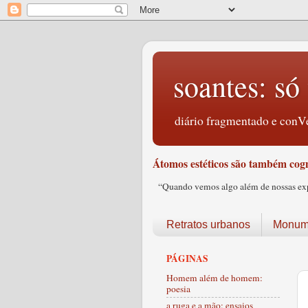
soantes: só 
diário fragmentado e conVe
Átomos estéticos são também cogn
“Quando vemos algo além de nossas expec
Retratos urbanos
Monume
PÁGINAS
Homem além de homem:
poesia
a ruga e a mão: ensaios