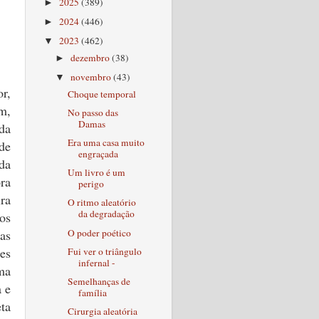
2025
(389)
►
2024
(446)
►
2023
(462)
▼
dezembro
(38)
►
novembro
(43)
▼
r,
Choque temporal
m,
No passo das
Damas
da
Era uma casa muito
de
engraçada
da
Um livro é um
ra
perigo
ra
O ritmo aleatório
da degradação
os
O poder poético
as
es
Fui ver o triângulo
infernal -
ma
Semelhanças de
a e
família
ta
Cirurgia aleatória