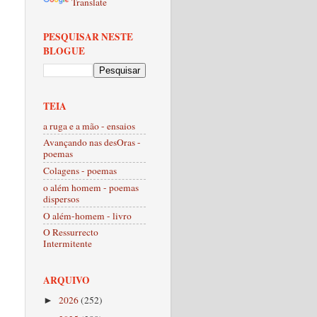
Translate
PESQUISAR NESTE
BLOGUE
TEIA
a ruga e a mão - ensaios
Avançando nas desOras -
poemas
Colagens - poemas
o além homem - poemas
dispersos
O além-homem - livro
O Ressurrecto
Intermitente
ARQUIVO
2026
(252)
►