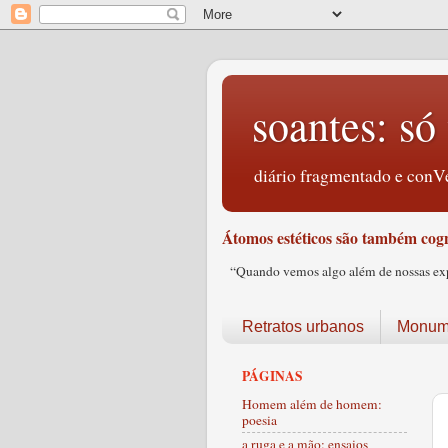
soantes: só 
diário fragmentado e conVe
Átomos estéticos são também cogn
“Quando vemos algo além de nossas expec
Retratos urbanos
Monume
PÁGINAS
Homem além de homem:
poesia
a ruga e a mão: ensaios