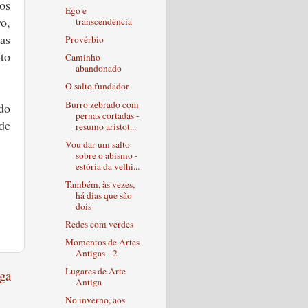
os
Ego e
o,
transcendência
as
Provérbio
to
Caminho
abandonado
O salto fundador
Burro zebrado com
do
pernas cortadas -
de
resumo aristot...
Vou dar um salto
sobre o abismo -
estória da velhi...
Também, às vezes,
há dias que são
dois
Redes com verdes
Momentos de Artes
Antigas - 2
Lugares de Arte
ga
Antiga
No inverno, aos