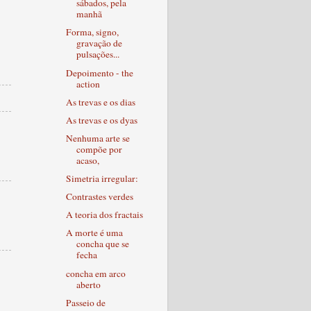
sábados, pela
manhã
Forma, signo,
gravação de
pulsações...
Depoimento - the
action
As trevas e os dias
As trevas e os dyas
Nenhuma arte se
compõe por
acaso,
Simetria irregular:
Contrastes verdes
A teoria dos fractais
A morte é uma
concha que se
fecha
concha em arco
aberto
Passeio de