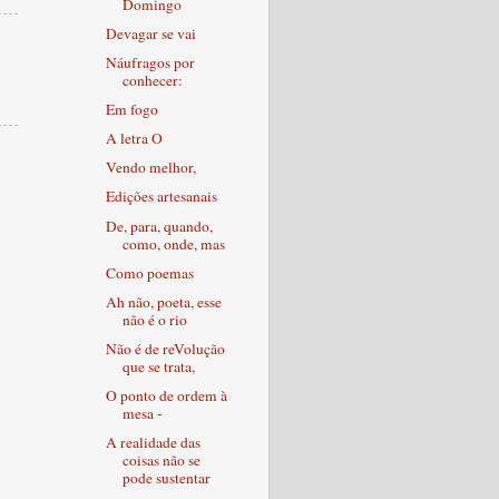
Domingo
Devagar se vai
Náufragos por
conhecer:
Em fogo
A letra O
Vendo melhor,
Edições artesanais
De, para, quando,
como, onde, mas
Como poemas
Ah não, poeta, esse
não é o rio
Não é de reVolução
que se trata,
O ponto de ordem à
mesa -
A realidade das
coisas não se
pode sustentar