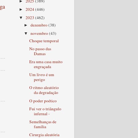
2025
(389)
►
ga
2024
(446)
►
2023
(462)
▼
dezembro
(38)
►
novembro
(43)
▼
Choque temporal
No passo das
Damas
Era uma casa muito
engraçada
Um livro é um
perigo
O ritmo aleatório
da degradação
O poder poético
Fui ver o triângulo
infernal -
Semelhanças de
família
Cirurgia aleatória