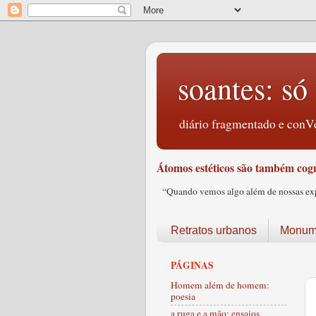
soantes: só 
diário fragmentado e conVe
Átomos estéticos são também cogn
“Quando vemos algo além de nossas expec
Retratos urbanos
Monume
PÁGINAS
Homem além de homem:
poesia
a ruga e a mão: ensaios