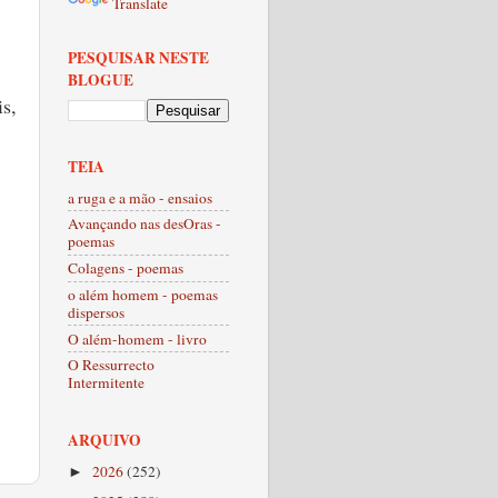
Translate
PESQUISAR NESTE
BLOGUE
s,
TEIA
a ruga e a mão - ensaios
Avançando nas desOras -
poemas
Colagens - poemas
o além homem - poemas
dispersos
O além-homem - livro
O Ressurrecto
Intermitente
ARQUIVO
2026
(252)
►