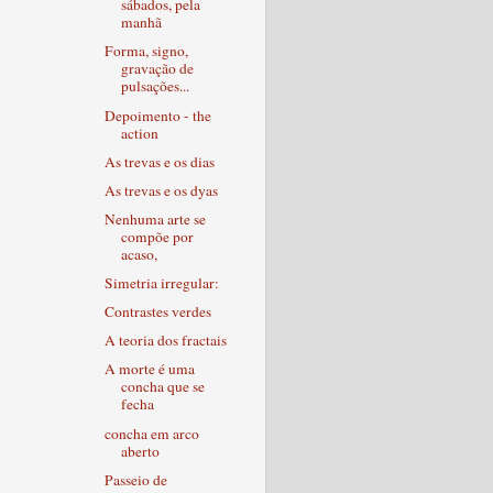
sábados, pela
manhã
Forma, signo,
gravação de
pulsações...
Depoimento - the
action
As trevas e os dias
As trevas e os dyas
Nenhuma arte se
compõe por
acaso,
Simetria irregular:
Contrastes verdes
A teoria dos fractais
A morte é uma
concha que se
fecha
concha em arco
aberto
Passeio de