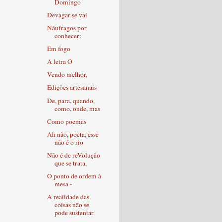
Domingo
Devagar se vai
Náufragos por
conhecer:
Em fogo
A letra O
Vendo melhor,
Edições artesanais
De, para, quando,
como, onde, mas
Como poemas
Ah não, poeta, esse
não é o rio
Não é de reVolução
que se trata,
O ponto de ordem à
mesa -
A realidade das
coisas não se
pode sustentar