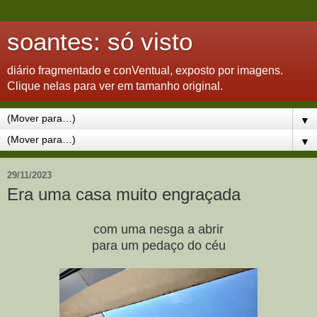
soantes: só visto
diário fragmentado e conVentual, exposto por imagens.
Clique nelas para ver em tamanho original.
▼
▼
29/11/2023
Era uma casa muito engraçada
com uma nesga a abrir
para um pedaço do céu