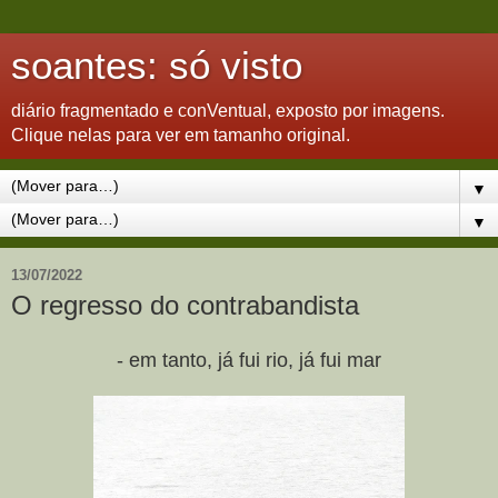
soantes: só visto
diário fragmentado e conVentual, exposto por imagens.
Clique nelas para ver em tamanho original.
▼
▼
13/07/2022
O regresso do contrabandista
- em tanto, já fui rio, já fui mar