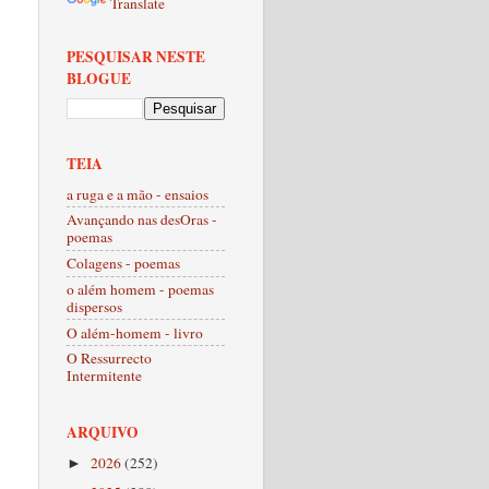
Translate
PESQUISAR NESTE
BLOGUE
TEIA
a ruga e a mão - ensaios
Avançando nas desOras -
poemas
Colagens - poemas
o além homem - poemas
dispersos
O além-homem - livro
O Ressurrecto
Intermitente
ARQUIVO
2026
(252)
►