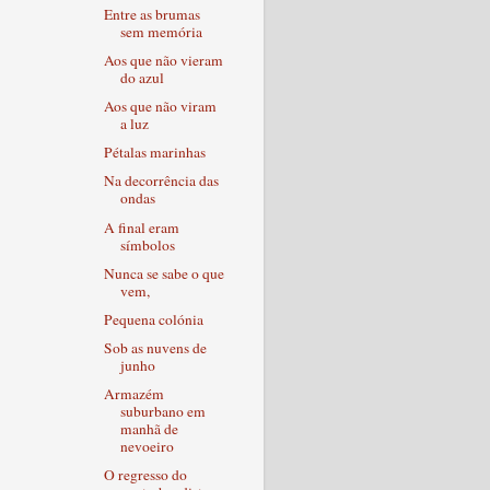
Entre as brumas
sem memória
Aos que não vieram
do azul
Aos que não viram
a luz
Pétalas marinhas
Na decorrência das
ondas
A final eram
símbolos
Nunca se sabe o que
vem,
Pequena colónia
Sob as nuvens de
junho
Armazém
suburbano em
manhã de
nevoeiro
O regresso do