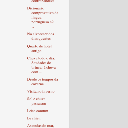
contrabandista
Dicionário
comprovativo da
língua
portuguesa n2 -
...
No alvorecer dos
dias quentes
Quarto de hotel
antigo
Chuva todo o dia.
Saudades de
brincar à chuva
com ...
Desde os tempos da
caverna
Visita no inverno
Sol e chuva
passaram
Leito comum
Le chien
As ondas do mar,