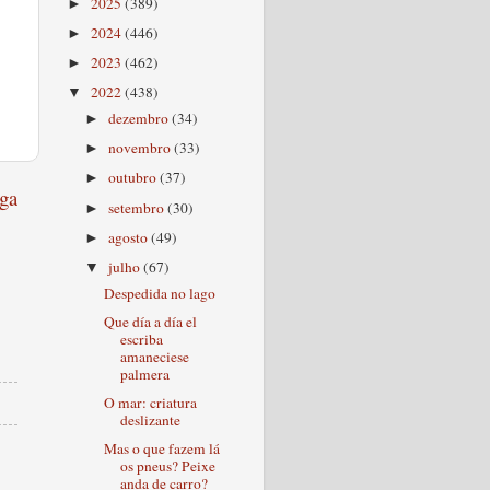
2025
(389)
►
2024
(446)
►
2023
(462)
►
2022
(438)
▼
dezembro
(34)
►
novembro
(33)
►
outubro
(37)
►
ga
setembro
(30)
►
agosto
(49)
►
julho
(67)
▼
Despedida no lago
Que día a día el
escriba
amaneciese
palmera
O mar: criatura
deslizante
Mas o que fazem lá
os pneus? Peixe
anda de carro?