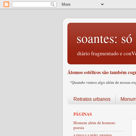
soantes: só 
diário fragmentado e conVe
Átomos estéticos são também cogn
“Quando vemos algo além de nossas expec
Retratos urbanos
Monume
PÁGINAS
Homem além de homem:
poesia
a ruga e a mão: ensaios