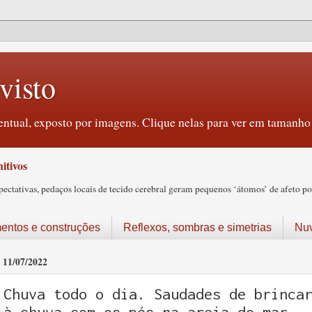
visto
ntual, exposto por imagens. Clique nelas para ver em tamanho 
itivos
tativas, pedaços locais de tecido cerebral geram pequenos ‘átomos’ de afeto pos
ntos e construções
Reflexos, sombras e simetrias
Nu
11/07/2022
Chuva todo o dia. Saudades de brinca
à chuva com os pés na areia do mar