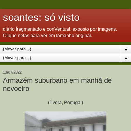
soantes: só visto
diário fragmentado e conVentual, exposto por imagens.
Clique nelas para ver em tamanho original.
▼
▼
13/07/2022
Armazém suburbano em manhã de
nevoeiro
(Évora, Portugal)