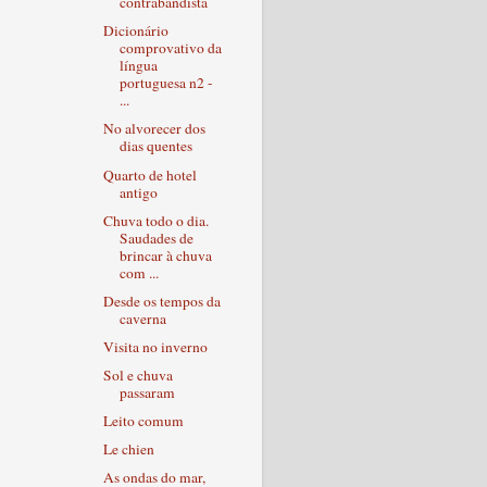
contrabandista
Dicionário
comprovativo da
língua
portuguesa n2 -
...
No alvorecer dos
dias quentes
Quarto de hotel
antigo
Chuva todo o dia.
Saudades de
brincar à chuva
com ...
Desde os tempos da
caverna
Visita no inverno
Sol e chuva
passaram
Leito comum
Le chien
As ondas do mar,