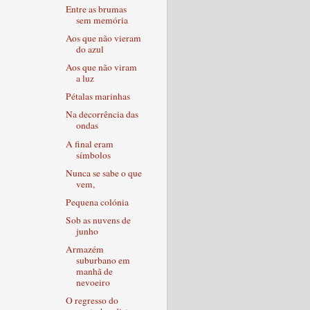
Entre as brumas
sem memória
Aos que não vieram
do azul
Aos que não viram
a luz
Pétalas marinhas
Na decorrência das
ondas
A final eram
símbolos
Nunca se sabe o que
vem,
Pequena colónia
Sob as nuvens de
junho
Armazém
suburbano em
manhã de
nevoeiro
O regresso do