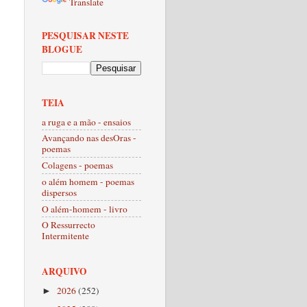
Translate
PESQUISAR NESTE
BLOGUE
TEIA
a ruga e a mão - ensaios
Avançando nas desOras -
poemas
Colagens - poemas
o além homem - poemas
dispersos
O além-homem - livro
O Ressurrecto
Intermitente
ARQUIVO
2026
(252)
►