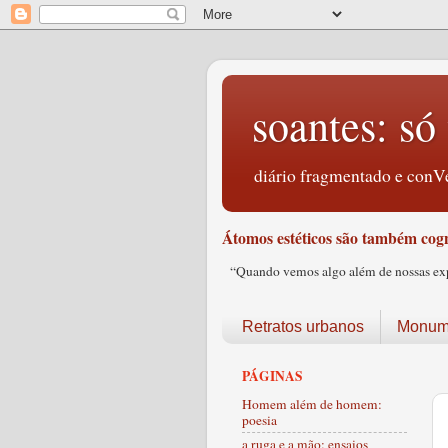
soantes: só 
diário fragmentado e conVe
Átomos estéticos são também cogn
“Quando vemos algo além de nossas expec
Retratos urbanos
Monume
PÁGINAS
Homem além de homem:
poesia
a ruga e a mão: ensaios