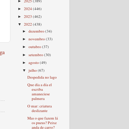
2025
(389)
►
2024
(446)
►
2023
(462)
►
2022
(438)
▼
dezembro
(34)
►
novembro
(33)
►
outubro
(37)
►
ga
setembro
(30)
►
agosto
(49)
►
julho
(67)
▼
Despedida no lago
Que día a día el
escriba
amaneciese
palmera
O mar: criatura
deslizante
Mas o que fazem lá
os pneus? Peixe
anda de carro?