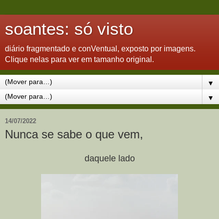
soantes: só visto
diário fragmentado e conVentual, exposto por imagens.
Clique nelas para ver em tamanho original.
▼
▼
14/07/2022
Nunca se sabe o que vem,
daquele lado