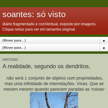
soantes: só visto
diário fragmentado e conVentual, exposto por imagens.
Clique nelas para ver em tamanho original.
▼
▼
24/07/2022
A realidade, segundo os dendritos,
não será 1 conjunto de objetos com propriedades,
mas uma infinidade de interrelações. Vivas. Que se
mexem mesmo quando parecem paradas as 'coisas'