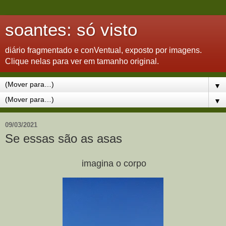
soantes: só visto
diário fragmentado e conVentual, exposto por imagens.
Clique nelas para ver em tamanho original.
▼
▼
09/03/2021
Se essas são as asas
imagina o corpo