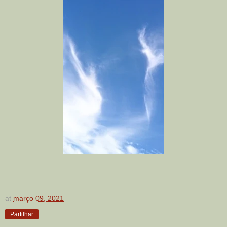
at
março 09, 2021
Partilhar