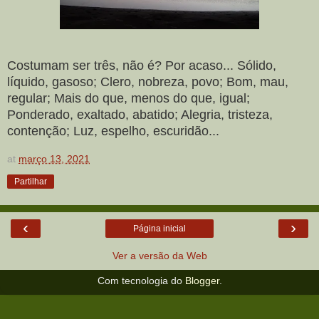
Costumam ser três, não é? Por acaso... Sólido,
líquido, gasoso; Clero, nobreza, povo; Bom, mau,
regular; Mais do que, menos do que, igual;
Ponderado, exaltado, abatido; Alegria, tristeza,
contenção; Luz, espelho, escuridão...
at
março 13, 2021
Partilhar
‹
›
Página inicial
Ver a versão da Web
Com tecnologia do
Blogger
.