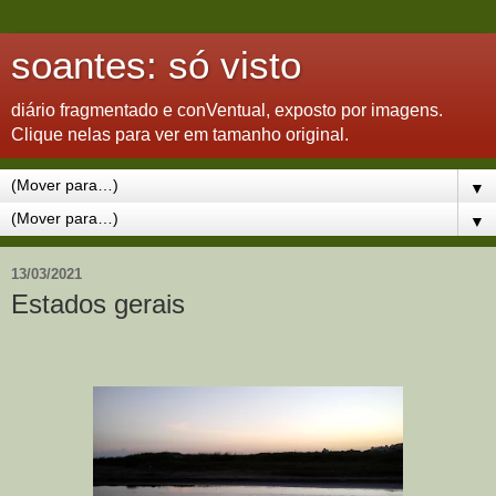
soantes: só visto
diário fragmentado e conVentual, exposto por imagens.
Clique nelas para ver em tamanho original.
▼
▼
13/03/2021
Estados gerais