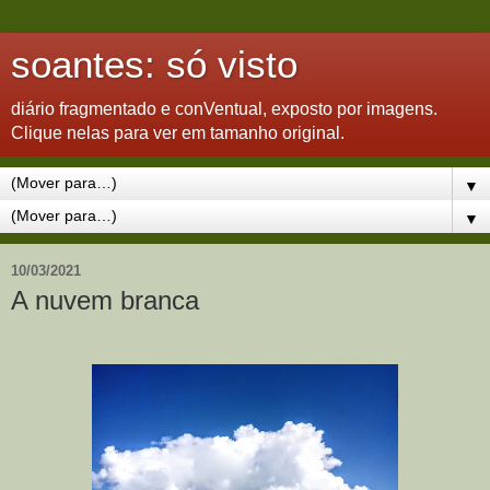
soantes: só visto
diário fragmentado e conVentual, exposto por imagens.
Clique nelas para ver em tamanho original.
▼
▼
10/03/2021
A nuvem branca