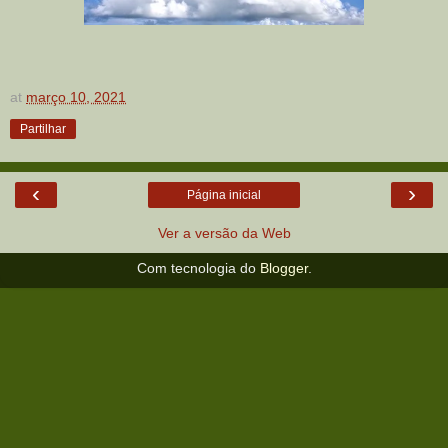
at
março 10, 2021
Partilhar
‹
›
Página inicial
Ver a versão da Web
Com tecnologia do
Blogger
.