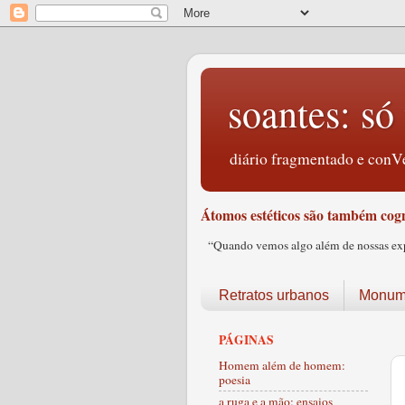
soantes: só 
diário fragmentado e conVe
Átomos estéticos são também cogn
“Quando vemos algo além de nossas expec
Retratos urbanos
Monume
PÁGINAS
Homem além de homem:
poesia
a ruga e a mão: ensaios