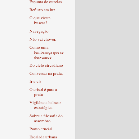
Espuma de estrelas
Refluxo em luz
O que vieste
buscar?
Navegação
Não vai chover,
Como uma
lembrança que se
desvanece
Do ciclo circadiano
Conversas na praia,
Ir e vir
O crisol é para a
prata
Vigilância balnear
estratégica
Sobre a filosofia do
assombro
Ponto crucial
Escalada urbana