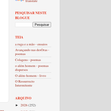
Translate
PESQUISAR NESTE
BLOGUE
TEIA
a ruga e a mão - ensaios
Avançando nas desOras -
poemas
Colagens - poemas
o além homem - poemas
dispersos
O além-homem - livro
O Ressurrecto
Intermitente
ARQUIVO
2026
(252)
►
ga