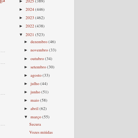
2025
(389)
►
2024
(446)
►
2023
(462)
►
2022
(438)
►
2021
(523)
▼
dezembro
(46)
►
novembro
(33)
►
outubro
(34)
►
setembro
(30)
►
agosto
(33)
►
julho
(44)
►
junho
(51)
►
maio
(58)
►
abril
(62)
►
março
(55)
▼
Secura
Vozes miúdas