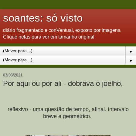
soantes: só visto
diário fragmentado e conVentual, exposto por imagens.
Clique nelas para ver em tamanho original.
▼
▼
03/03/2021
Por aqui ou por ali - dobrava o joelho,
reflexivo - uma questão de tempo, afinal. Intervalo
breve e geométrico.