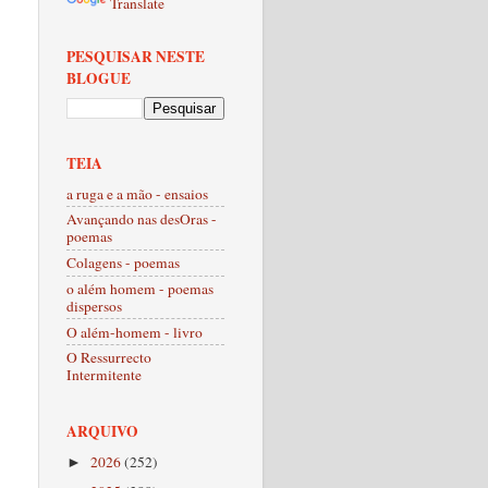
Translate
PESQUISAR NESTE
BLOGUE
TEIA
a ruga e a mão - ensaios
Avançando nas desOras -
poemas
Colagens - poemas
o além homem - poemas
dispersos
O além-homem - livro
O Ressurrecto
Intermitente
ARQUIVO
2026
(252)
►