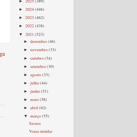
2025
(389)
►
2024
(446)
►
2023
(462)
►
2022
(438)
►
2021
(523)
▼
dezembro
(46)
►
novembro
(33)
►
ga
outubro
(34)
►
setembro
(30)
►
agosto
(33)
►
julho
(44)
►
junho
(51)
►
maio
(58)
►
abril
(62)
►
março
(55)
▼
Secura
Vozes miúdas