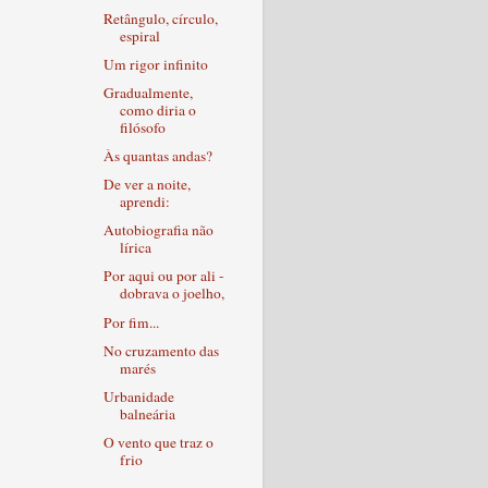
Retângulo, círculo,
espiral
Um rigor infinito
Gradualmente,
como diria o
filósofo
Às quantas andas?
De ver a noite,
aprendi:
Autobiografia não
lírica
Por aqui ou por ali -
dobrava o joelho,
Por fim...
No cruzamento das
marés
Urbanidade
balneária
O vento que traz o
frio