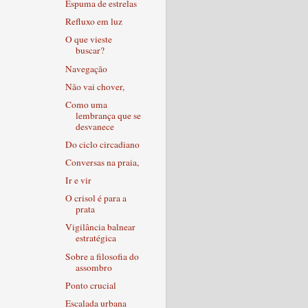
Espuma de estrelas
Refluxo em luz
O que vieste
buscar?
Navegação
Não vai chover,
Como uma
lembrança que se
desvanece
Do ciclo circadiano
Conversas na praia,
Ir e vir
O crisol é para a
prata
Vigilância balnear
estratégica
Sobre a filosofia do
assombro
Ponto crucial
Escalada urbana