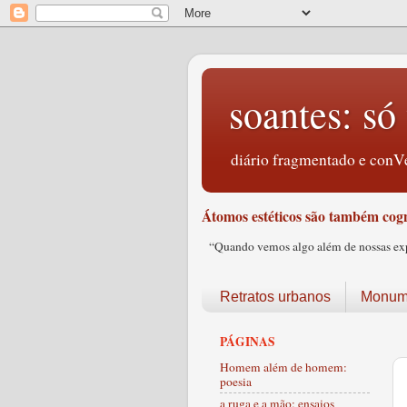
soantes: só 
diário fragmentado e conVe
Átomos estéticos são também cogn
“Quando vemos algo além de nossas expec
Retratos urbanos
Monume
PÁGINAS
Homem além de homem:
poesia
a ruga e a mão: ensaios