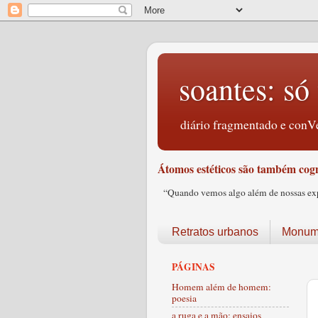
soantes: só 
diário fragmentado e conVe
Átomos estéticos são também cogn
“Quando vemos algo além de nossas expec
Retratos urbanos
Monume
PÁGINAS
Homem além de homem:
poesia
a ruga e a mão: ensaios