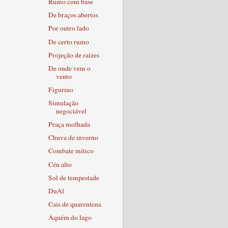
Rumo com base
De braços abertos
Por outro lado
De certo rumo
Projeção de raízes
De onde vem o
vento
Figurino
Simulação
negociável
Praça molhada
Chuva de inverno
Combate mítico
Céu alto
Sol de tempestade
DuAl
Cais de quarentena
Aquém do lago