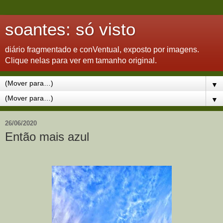
soantes: só visto
diário fragmentado e conVentual, exposto por imagens.
Clique nelas para ver em tamanho original.
▼
▼
26/06/2020
Então mais azul