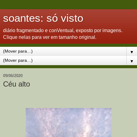
soantes: só visto
diário fragmentado e conVentual, exposto por imagens.
Clique nelas para ver em tamanho original.
▼
▼
09/06/2020
Céu alto