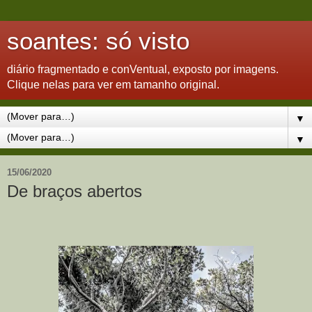
soantes: só visto
diário fragmentado e conVentual, exposto por imagens.
Clique nelas para ver em tamanho original.
▼
▼
15/06/2020
De braços abertos