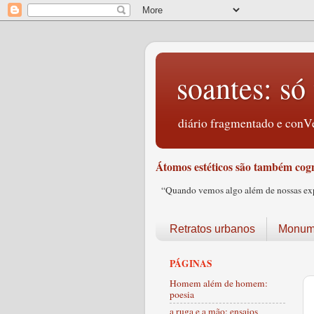
soantes: só 
diário fragmentado e conVe
Átomos estéticos são também cogn
“Quando vemos algo além de nossas expec
Retratos urbanos
Monume
PÁGINAS
Homem além de homem:
poesia
a ruga e a mão: ensaios