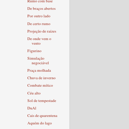
Rumo com base
De braços abertos
Por outro lado
De certo rumo
Projeção de raízes
De onde vem o
vento
Figurino
Simulação
negociável
Praça molhada
Chuva de inverno
Combate mítico
Céu alto
Sol de tempestade
DuAl
Cais de quarentena
Aquém do lago