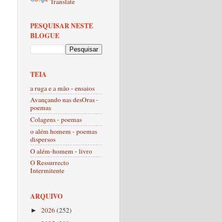
Translate
PESQUISAR NESTE
BLOGUE
TEIA
a ruga e a mão - ensaios
Avançando nas desOras -
poemas
Colagens - poemas
o além homem - poemas
dispersos
O além-homem - livro
O Ressurrecto
Intermitente
ARQUIVO
2026
(252)
►