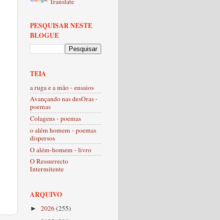
Translate
PESQUISAR NESTE
BLOGUE
TEIA
a ruga e a mão - ensaios
Avançando nas desOras -
poemas
Colagens - poemas
o além homem - poemas
dispersos
O além-homem - livro
O Ressurrecto
Intermitente
ARQUIVO
2026
(255)
►