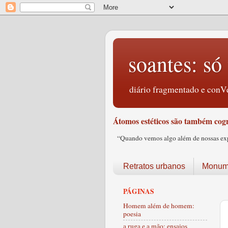
soantes: só 
diário fragmentado e conVe
Átomos estéticos são também cogn
“Quando vemos algo além de nossas expec
Retratos urbanos
Monume
PÁGINAS
Homem além de homem:
poesia
a ruga e a mão: ensaios