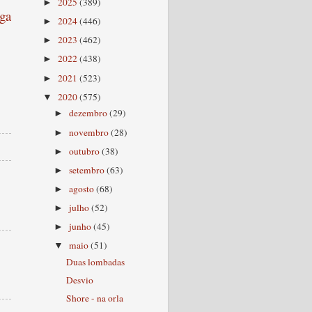
2025
(389)
►
ga
2024
(446)
►
2023
(462)
►
2022
(438)
►
2021
(523)
►
2020
(575)
▼
dezembro
(29)
►
novembro
(28)
►
outubro
(38)
►
setembro
(63)
►
agosto
(68)
►
julho
(52)
►
junho
(45)
►
maio
(51)
▼
Duas lombadas
Desvio
Shore - na orla