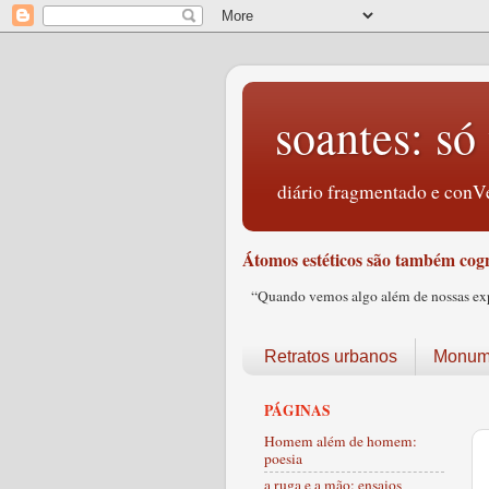
soantes: só 
diário fragmentado e conVe
Átomos estéticos são também cogn
“Quando vemos algo além de nossas expec
Retratos urbanos
Monume
PÁGINAS
Homem além de homem:
poesia
a ruga e a mão: ensaios