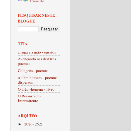
Translate
PESQUISAR NESTE
BLOGUE
TEIA
a ruga e a mão - ensaios
Avançando nas desOras -
poemas
Colagens - poemas
o além homem - poemas
dispersos
O além-homem - livro
O Ressurrecto
Intermitente
ARQUIVO
2026
(252)
►