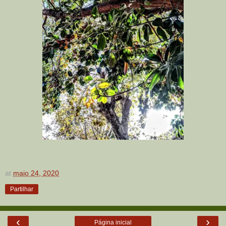
at
maio 24, 2020
Partilhar
‹
›
Página inicial