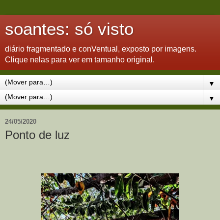
soantes: só visto
diário fragmentado e conVentual, exposto por imagens.
Clique nelas para ver em tamanho original.
▼
▼
24/05/2020
Ponto de luz