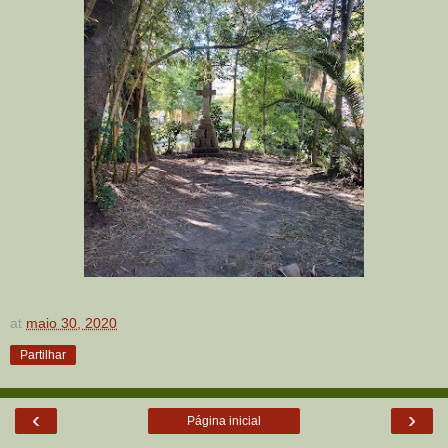
at
maio 30, 2020
Partilhar
‹
›
Página inicial