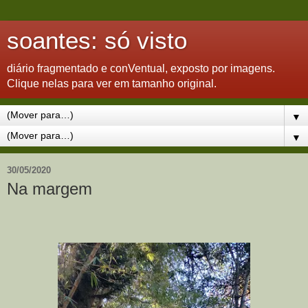
soantes: só visto
diário fragmentado e conVentual, exposto por imagens.
Clique nelas para ver em tamanho original.
▼
▼
30/05/2020
Na margem