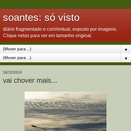
soantes: só visto
diário fragmentado e conVentual, exposto por imagens.
Clique nelas para ver em tamanho original.
▼
▼
16/12/2014
vai chover mais...