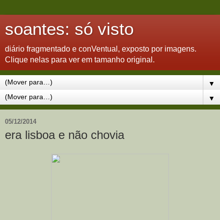
soantes: só visto
diário fragmentado e conVentual, exposto por imagens.
Clique nelas para ver em tamanho original.
▼
▼
05/12/2014
era lisboa e não chovia