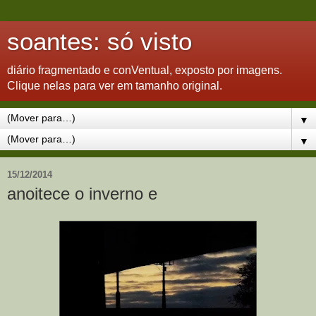
soantes: só visto
diário fragmentado e conVentual, exposto por imagens.
Clique nelas para ver em tamanho original.
▼
▼
15/12/2014
anoitece o inverno e