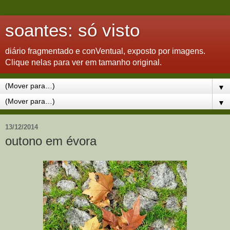
soantes: só visto
diário fragmentado e conVentual, exposto por imagens.
Clique nelas para ver em tamanho original.
▼
▼
13/12/2014
outono em évora