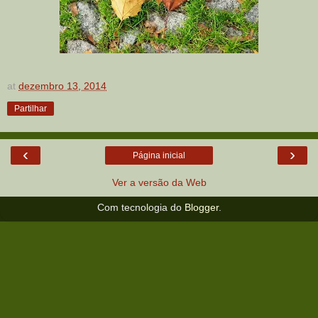
at
dezembro 13, 2014
Partilhar
‹
›
Página inicial
Ver a versão da Web
Com tecnologia do
Blogger
.