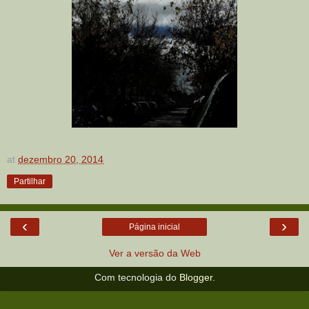
at
dezembro 20, 2014
Partilhar
‹
›
Página inicial
Ver a versão da Web
Com tecnologia do
Blogger
.