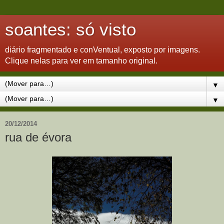
soantes: só visto
diário fragmentado e conVentual, exposto por imagens.
Clique nelas para ver em tamanho original.
▼
▼
20/12/2014
rua de évora