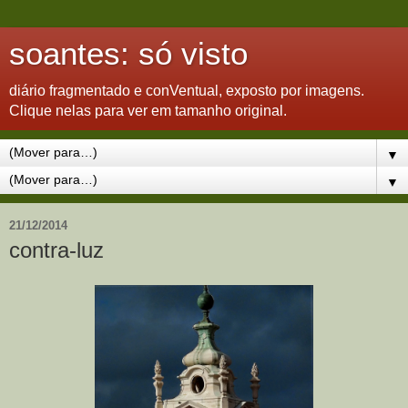
soantes: só visto
diário fragmentado e conVentual, exposto por imagens.
Clique nelas para ver em tamanho original.
▼
▼
21/12/2014
contra-luz