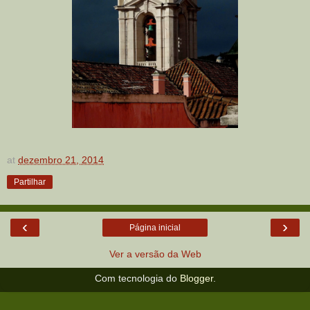
at
dezembro 21, 2014
Partilhar
‹
›
Página inicial
Ver a versão da Web
Com tecnologia do
Blogger
.